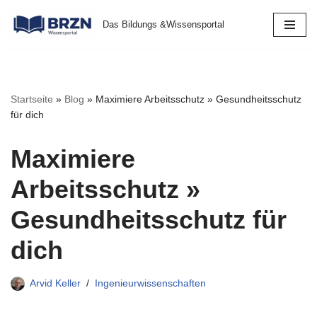
Das Bildungs &Wissensportal
Zum
Inhalt
springen
Startseite
»
Blog
»
Maximiere Arbeitsschutz » Gesundheitsschutz
für dich
Maximiere
Arbeitsschutz »
Gesundheitsschutz für
dich
Arvid Keller
Ingenieurwissenschaften