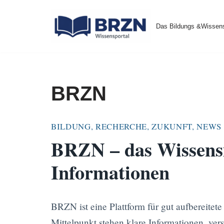
Das Bildungs &Wissens
Zum
Inhalt
springen
BRZN
BILDUNG, RECHERCHE, ZUKUNFT, NEWS
BRZN – das Wissensm
Informationen
BRZN ist eine Plattform für gut aufbereitet
Mittelpunkt stehen klare Informationen, ver