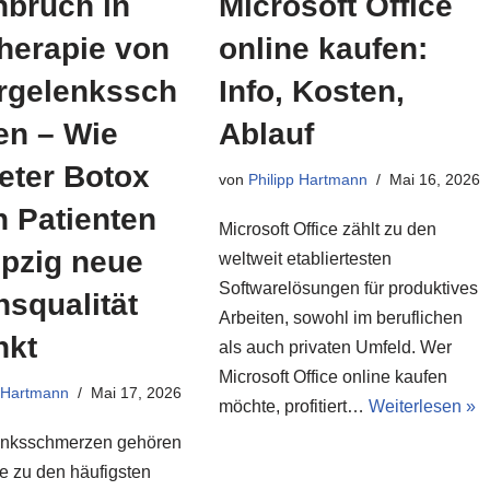
Microsoft Office
hbruch in
online kaufen:
herapie von
Info, Kosten,
ergelenkssch
Ablauf
en – Wie
eter Botox
von
Philipp Hartmann
Mai 16, 2026
n Patienten
Microsoft Office zählt zu den
ipzig neue
weltweit etabliertesten
Softwarelösungen für produktives
squalität
Arbeiten, sowohl im beruflichen
nkt
als auch privaten Umfeld. Wer
Microsoft Office online kaufen
p Hartmann
Mai 17, 2026
möchte, profitiert…
Weiterlesen »
enksschmerzen gehören
le zu den häufigsten