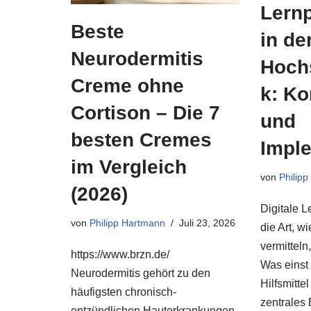
Lernp
Beste
in de
Neurodermitis
Hoch
Creme ohne
k: Ko
Cortison – Die 7
und
besten Cremes
Impl
im Vergleich
von
Philip
(2026)
Digitale L
von
Philipp Hartmann
Juli 23, 2026
die Art, 
vermitteln
https://www.brzn.de/
Was einst
Neurodermitis gehört zu den
Hilfsmittel
häufigsten chronisch-
zentrales
entzündlichen Hauterkrankungen