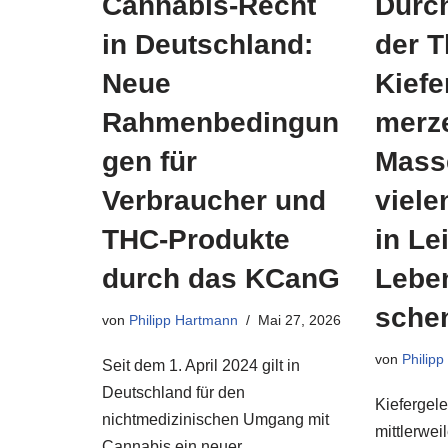
Cannabis-Recht
Durc
in Deutschland:
der T
Neue
Kief
Rahmenbedingun
merz
gen für
Mass
Verbraucher und
viele
THC-Produkte
in Le
durch das KCanG
Leben
sche
von
Philipp Hartmann
Mai 27, 2026
von
Philip
Seit dem 1. April 2024 gilt in
Deutschland für den
Kiefergel
nichtmedizinischen Umgang mit
mittlerwei
Cannabis ein neuer