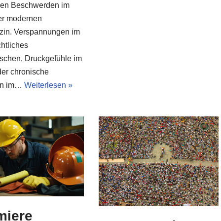
llen Beschwerden im
er modernen
in. Verspannungen im
chtliches
schen, Druckgefühle im
der chronische
en im…
Weiterlesen »
miere