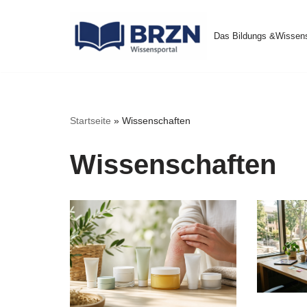
Das Bildungs &Wissens
Zum
Inhalt
springen
Startseite
»
Wissenschaften
Wissenschaften