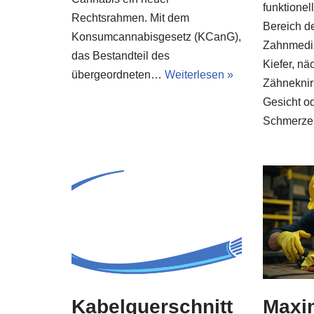
funktione
Rechtsrahmen. Mit dem
Bereich d
Konsumcannabisgesetz (KCanG),
Zahnmediz
das Bestandteil des
Kiefer, nä
übergeordneten…
Weiterlesen »
Zähneknir
Gesicht o
Schmerz
Kabelquerschnitt
Maxi