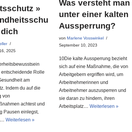
Was versteht man
tsschutz »
unter einer kalten
ndheitsschu
Aussperrung?
r dich
von
Marlene Vosswinkel
eller
September 10, 2023
16, 2025
10Die kalte Aussperrung bezieht
erheitsbewusstsein
sich auf eine Maßnahme, die von
e entscheidende Rolle
Arbeitgebern ergriffen wird, um
 Gesundheit am
Arbeitnehmerinnen und
tz. Indem du auf die
Arbeitnehmer auszusperren und
g von
sie daran zu hindern, ihren
ßnahmen achtest und
Arbeitsplatz…
Weiterlesen »
g Pausen einlegst,
du…
Weiterlesen »