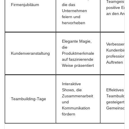
Teamgeists
Firmenjubiläum
die das
positive Eri
Unternehmen
an den Anla
feiern und
hervorheben
Elegante Magie,
Verbesserun
die
Kundenbind
Kundenveranstaltung
Produktmerkmale
professionel
auf faszinierende
Auftreten
Weise präsentiert
Interaktive
Shows, die
Effektives
Zusammenarbeit
Teambuildin
Teambuilding-Tage
und
gesteigertes
Kommunikation
Gemeinschaf
fördern