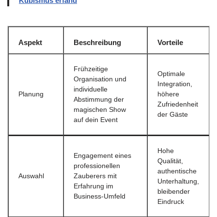
Kubismus erfand
Aspekt
Beschreibung
Vorteile
Frühzeitige
Optimale
Organisation und
Integration,
individuelle
Planung
höhere
Abstimmung der
Zufriedenheit
magischen Show
der Gäste
auf dein Event
Hohe
Engagement eines
Qualität,
professionellen
authentische
Auswahl
Zauberers mit
Unterhaltung,
Erfahrung im
bleibender
Business-Umfeld
Eindruck