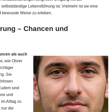
 selbstständige Lebensführung ist. Vielmehr ist sie eine
nd bewusste Weise zu erleben.
erung – Chancen und
ncen als auch
e, wie Oliver
ichtiger
ng. Sie
örlosen
 Zudem sind
fone und
 im Alltag zu
 nur die