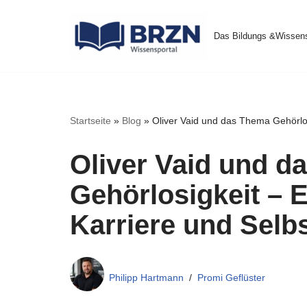
Das Bildungs &Wissens
Zum
Inhalt
springen
Startseite
»
Blog
»
Oliver Vaid und das Thema Gehörlos
Oliver Vaid und d
Gehörlosigkeit – E
Karriere und Sel
Philipp Hartmann
Promi Geflüster