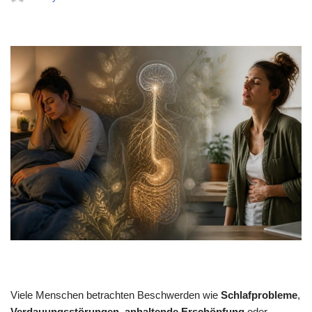
Viele Menschen betrachten Beschwerden wie
Schlafprobleme
,
Verdauungsstörungen
,
anhaltende Erschöpfung
oder