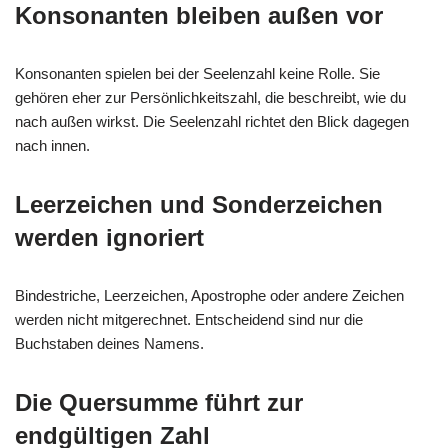
Konsonanten bleiben außen vor
Konsonanten spielen bei der Seelenzahl keine Rolle. Sie
gehören eher zur Persönlichkeitszahl, die beschreibt, wie du
nach außen wirkst. Die Seelenzahl richtet den Blick dagegen
nach innen.
Leerzeichen und Sonderzeichen
werden ignoriert
Bindestriche, Leerzeichen, Apostrophe oder andere Zeichen
werden nicht mitgerechnet. Entscheidend sind nur die
Buchstaben deines Namens.
Die Quersumme führt zur
endgültigen Zahl