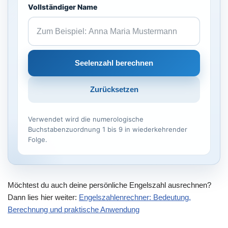
Vollständiger Name
Seelenzahl berechnen
Zurücksetzen
Verwendet wird die numerologische
Buchstabenzuordnung 1 bis 9 in wiederkehrender
Folge.
Möchtest du auch deine persönliche Engelszahl ausrechnen?
Dann lies hier weiter:
Engelszahlenrechner: Bedeutung,
Berechnung und praktische Anwendung