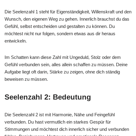
Die Seelenzahl 1 steht für Eigenständigkeit, Willenskraft und den
Wunsch, den eigenen Weg zu gehen. Innerlich brauchst du das
Gefühl, selbst entscheiden und gestalten zu können. Du
möchtest nicht nur folgen, sondern etwas aus dir heraus
entwickeln.
Im Schatten kann diese Zahl mit Ungeduld, Stolz oder dem
Gefühl verbunden sein, alles allein schaffen zu müssen. Deine
Aufgabe liegt oft darin, Stärke zu zeigen, ohne dich ständig
beweisen zu müssen.
Seelenzahl 2: Bedeutung
Die Seelenzahl 2 ist mit Harmonie, Nähe und Feingefühl
verbunden. Du hast vermutlich ein starkes Gespür für
Stimmungen und möchtest dich innerlich sicher und verbunden