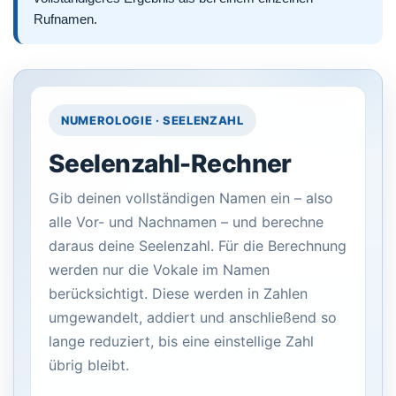
Rufnamen.
NUMEROLOGIE · SEELENZAHL
Seelenzahl-Rechner
Gib deinen vollständigen Namen ein – also
alle Vor- und Nachnamen – und berechne
daraus deine Seelenzahl. Für die Berechnung
werden nur die Vokale im Namen
berücksichtigt. Diese werden in Zahlen
umgewandelt, addiert und anschließend so
lange reduziert, bis eine einstellige Zahl
übrig bleibt.