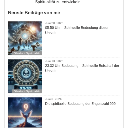
Spiritualität zu entwickeln.
Neuste Beiträge von mir
Juni 20, 2026
05:50 Uhr – Spirituelle Bedeutung dieser
Uhrzeit
Glaube / Spiritualität
Juni 13, 2026
23:32 Uhr Bedeutung – Spirituelle Botschaft der
Uhrzeit
Glaube / Spiritualität
Juni 6, 2026
Die spirituelle Bedeutung der Engelszahl 999