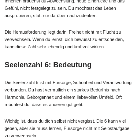
Innerlich brauchst du Abwechslung, neue Eindrücke und das
Gefühl, nicht festgelegt zu sein. Du möchtest das Leben
ausprobieren, statt nur darüber nachzudenken.
Die Herausforderung liegt darin, Freiheit nicht mit Flucht zu
verwechseln. Wenn du lernst, dich bewusst zu entscheiden,
kann diese Zahl sehr lebendig und kraftvoll wirken.
Seelenzahl 6: Bedeutung
Die Seelenzahl 6 ist mit Fürsorge, Schönheit und Verantwortung
verbunden. Du hast vermutlich ein starkes Bedürfnis nach
Harmonie, Geborgenheit und einem liebevollen Umfeld. Oft
möchtest du, dass es anderen gut geht.
Wichtig ist, dass du dich selbst nicht vergisst. Die 6 kann viel
geben, aber sie muss lernen, Fürsorge nicht mit Selbstaufgabe
zu verwechseln.