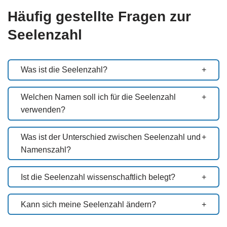
Häufig gestellte Fragen zur
Seelenzahl
Was ist die Seelenzahl?
Welchen Namen soll ich für die Seelenzahl
verwenden?
Was ist der Unterschied zwischen Seelenzahl und
Namenszahl?
Ist die Seelenzahl wissenschaftlich belegt?
Kann sich meine Seelenzahl ändern?