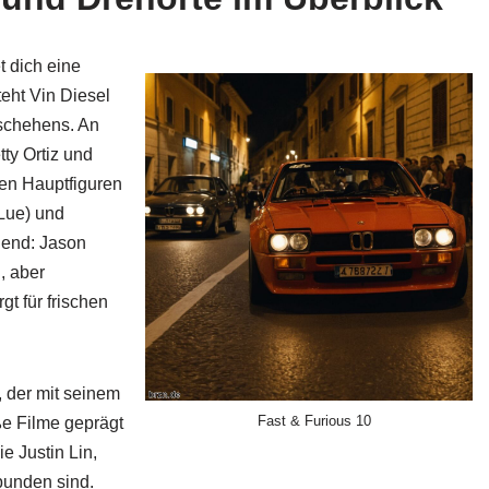
t dich eine
eht Vin Diesel
eschehens. An
tty Ortiz und
en Hauptfiguren
Lue) und
end: Jason
, aber
t für frischen
, der mit seinem
Fast & Furious 10
ße Filme geprägt
 Justin Lin,
bunden sind.