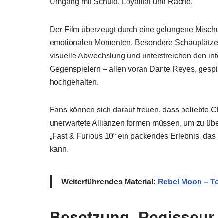
Umgang mit Schuld, Loyalität und Rache.
Der Film überzeugt durch eine gelungene Misc
emotionalen Momenten. Besondere Schauplätze w
visuelle Abwechslung und unterstreichen den in
Gegenspielern – allen voran Dante Reyes, ges
hochgehalten.
Fans können sich darauf freuen, dass beliebte C
unerwartete Allianzen formen müssen, um zu übe
„Fast & Furious 10“ ein packendes Erlebnis, das
kann.
Weiterführendes Material:
Rebel Moon – Te
Besetzung, Regisseur 