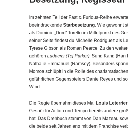
Im zehnten Teil der Fast & Furious-Reihe erwarte
beeindruckende
Starbesetzung
. Wie gewohnt st
als Dominic „Dom“ Toretto im Mittelpunkt des G
seiner Seite findest du Michelle Rodriguez als Le
Tyrese Gibson als Roman Pearce. Zu den weiter
gehören
Ludacris (Tej Parker)
, Sung Kang (Han 
Nathalie Emmanuel (Ramsey). Besonders spann
Momoa schlüpft in die Rolle des charismatischen
gefährlichen Gegenspielers Dante Reyes und sorg
Wind.
Die Regie übernahm dieses Mal
Louis Leterrier
Gespür für Action und Tempo bereits andere gro
hat. Das Drehbuch stammt von Dan Mazeau sowie
die beide seit Jahren eng mit dem Franchise ver