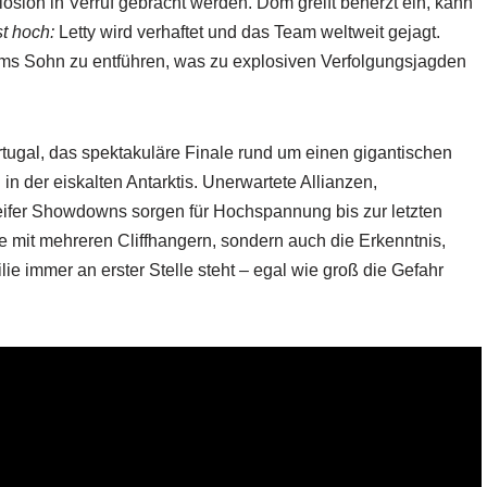
losion in Verruf gebracht werden. Dom greift beherzt ein, kann
st hoch:
Letty wird verhaftet und das Team weltweit gejagt.
ms Sohn zu entführen, was zu explosiven Verfolgungsjagden
tugal, das spektakuläre Finale rund um einen gigantischen
n der eiskalten Antarktis. Unerwartete Allianzen,
eifer Showdowns sorgen für Hochspannung bis zur letzten
e mit mehreren Cliffhangern, sondern auch die Erkenntnis,
ie immer an erster Stelle steht – egal wie groß die Gefahr