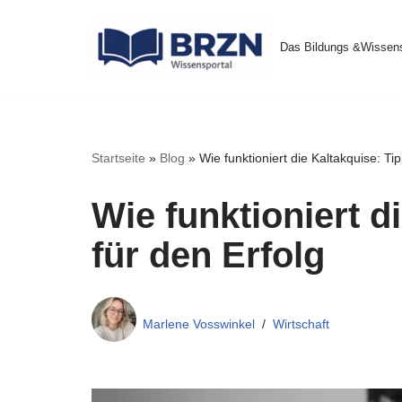
Das Bildungs &Wissens
Zum
Inhalt
springen
Startseite
»
Blog
»
Wie funktioniert die Kaltakquise: Ti
Wie funktioniert d
für den Erfolg
Marlene Vosswinkel
Wirtschaft