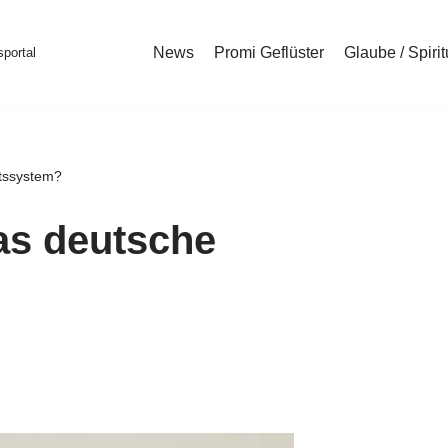
News
Promi Geflüster
Glaube / Spirit
portal
htssystem?
das deutsche