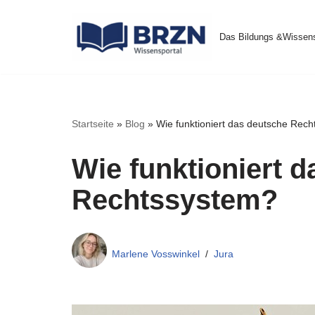
Das Bildungs &Wissens
Zum
Inhalt
springen
Startseite
»
Blog
»
Wie funktioniert das deutsche Rec
Wie funktioniert 
Rechtssystem?
Marlene Vosswinkel
Jura