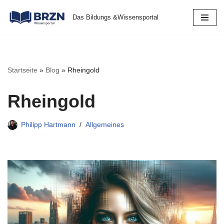
Das Bildungs &Wissensportal
Zum
Inhalt
springen
Startseite
»
Blog
»
Rheingold
Rheingold
Philipp Hartmann
Allgemeines