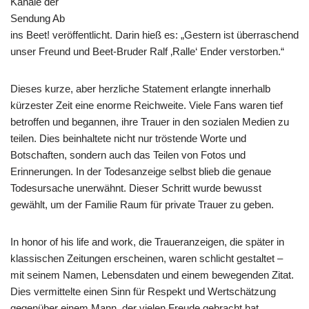
Kanäle der
Sendung Ab
ins Beet! veröffentlicht. Darin hieß es: „Gestern ist überraschend
unser Freund und Beet-Bruder Ralf ‚Ralle‘ Ender verstorben.“
Dieses kurze, aber herzliche Statement erlangte innerhalb
kürzester Zeit eine enorme Reichweite. Viele Fans waren tief
betroffen und begannen, ihre Trauer in den sozialen Medien zu
teilen. Dies beinhaltete nicht nur tröstende Worte und
Botschaften, sondern auch das Teilen von Fotos und
Erinnerungen. In der Todesanzeige selbst blieb die genaue
Todesursache unerwähnt. Dieser Schritt wurde bewusst
gewählt, um der Familie Raum für private Trauer zu geben.
In honor of his life and work, die Traueranzeigen, die später in
klassischen Zeitungen erscheinen, waren schlicht gestaltet –
mit seinem Namen, Lebensdaten und einem bewegenden Zitat.
Dies vermittelte einen Sinn für Respekt und Wertschätzung
gegenüber einem Mann, der vielen Freude gebracht hat.