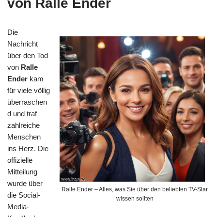
von Ralle Ender
Die
Nachricht
über den Tod
von
Ralle
Ender
kam
für viele völlig
überraschen
d und traf
zahlreiche
Menschen
ins Herz. Die
offizielle
Mitteilung
wurde über
Ralle Ender – Alles, was Sie über den beliebten TV-Star
die Social-
wissen sollten
Media-