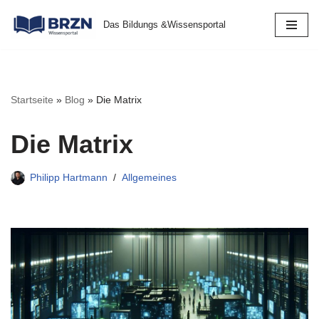
Das Bildungs &Wissensportal
Zum
Inhalt
springen
Startseite
»
Blog
»
Die Matrix
Die Matrix
Philipp Hartmann
Allgemeines