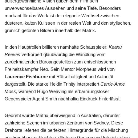
außergewöhnliche Vision gaben dem Film sein
unverwechselbares Aussehen und seine Tiefe. Besonders
markant für das Werk ist der elegante Wechsel zwischen
düsteren, kalten Kulissen in der realen Welt und den stylischen,
grünlich getönten Bildern innerhalb der Matrix.
In den Hauptrollen brillieren namhafte Schauspieler:
Keanu
Reeves
verkörpert glaubwürdig die Wandlung vom
zurückhaltenden Büroangestellten zum entschlossenen
Freiheitskämpfer Neo. Sein Mentor Morpheus wird von
Laurence Fishburne
mit Rätselhaftigkeit und Autorität
dargestellt. Die starke Heldin Trinity interpretiert
Carrie-Anne
Moss
, während Hugo Weaving als erbarmungsloser
Gegenspieler Agent Smith nachhaltig Eindruck hinterlässt.
Gedreht wurde Matrix überwiegend in Australien, darunter
zahlreiche Szenen im urbanen Zentrum von Sydney. Diese
Drehorte lieferten die perfekten Hintergründe für die Mischung
aus Hochhausschluchten, düsteren Gassen und futuristischen