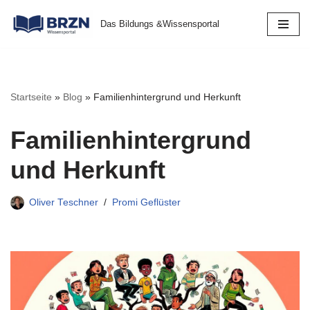
Das Bildungs &Wissensportal
Zum
Inhalt
springen
Startseite
»
Blog
»
Familienhintergrund und Herkunft
Familienhintergrund
und Herkunft
Oliver Teschner
Promi Geflüster