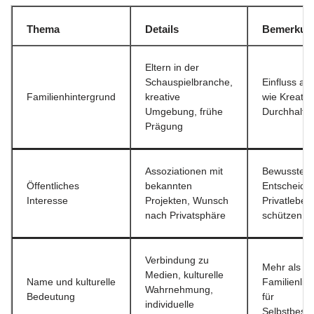
Thema
Details
Bemerkun
Eltern in der
Schauspielbranche,
Einfluss au
Familienhintergrund
kreative
wie Kreativi
Umgebung, frühe
Durchhalte
Prägung
Assoziationen mit
Bewusste
Öffentliches
bekannten
Entscheidu
Interesse
Projekten, Wunsch
Privatleben
nach Privatsphäre
schützen
Verbindung zu
Mehr als nu
Medien, kulturelle
Name und kulturelle
Familienlini
Wahrnehmung,
Bedeutung
für
individuelle
Selbstbest