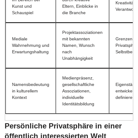
Kreativität
Kunst und
Eltern, Einblicke in
Verantwort
Schauspiel
die Branche
Projektassoziationen
Mediale
mit bekannten
Grenzen se
Wahrnehmung und
Namen, Wunsch
Privatsphä
Erwartungshaltung
nach
Selbstbest
Unabhängigkeit
Medienpräsenz,
Namensbedeutung
gesellschaftliche
Eigenständi
in kulturellem
Assoziationen,
entwickeln,
Kontext
individuelle
definieren
Identitätsbildung
Persönliche Privatsphäre in einer
öffentlich interessierten Welt