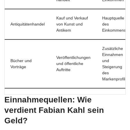
Kauf und Verkauf
Hauptquelle
Antiquitätenhandel
von Kunst und
des
Antikem
Einkommens
Zusätzliche
Einnahmen
Veröffentlichungen
Bücher und
und
und öffentliche
Vorträge
Steigerung
Auftritte
des
Markenprofils
Einnahmequellen: Wie
verdient Fabian Kahl sein
Geld?