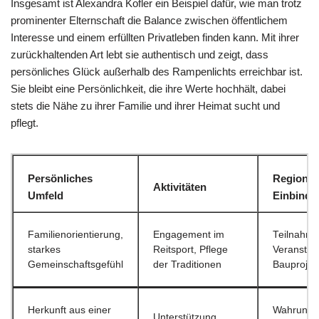
Insgesamt ist Alexandra Kofler ein Beispiel dafür, wie man trotz
prominenter Elternschaft die Balance zwischen öffentlichem
Interesse und einem erfüllten Privatleben finden kann. Mit ihrer
zurückhaltenden Art lebt sie authentisch und zeigt, dass
persönliches Glück außerhalb des Rampenlichts erreichbar ist.
Sie bleibt eine Persönlichkeit, die ihre Werte hochhält, dabei
stets die Nähe zu ihrer Familie und ihrer Heimat sucht und
pflegt.
Persönliches
Regional
Aktivitäten
Umfeld
Einbindu
Familienorientierung,
Engagement im
Teilnahme
starkes
Reitsport, Pflege
Veranstal
Gemeinschaftsgefühl
der Traditionen
Bauprojek
Herkunft aus einer
Wahrung 
Unterstützung