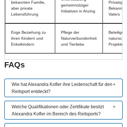
bekannten Familie,
Privatsphä
gemeinnütziger
aber private
Bekannthe
Initiativen in Anzing
Lebensführung
Vaters
Enge Beziehung zu
Pflege der
Beteiligun
ihren Kindern und
Naturverbundenheit
natursch
Enkelkindern
und Tierliebe
Projekten
FAQs
Wie hat Alexandra Kofler ihre Leidenschaft für den
Reitsport entdeckt?
Welche Qualifikationen oder Zertifikate besitzt
Alexandra Kofler im Bereich des Reitsports?