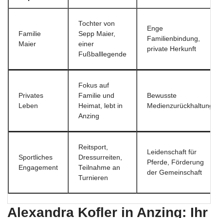
Tochter von
Enge
Familie
Sepp Maier,
Familienbindung,
Maier
einer
private Herkunft
Fußballlegende
Fokus auf
Privates
Familie und
Bewusste
Leben
Heimat, lebt in
Medienzurückhaltung
Anzing
Reitsport,
Leidenschaft für
Sportliches
Dressurreiten,
Pferde, Förderung
Engagement
Teilnahme an
der Gemeinschaft
Turnieren
Alexandra Kofler in Anzing: Ihr